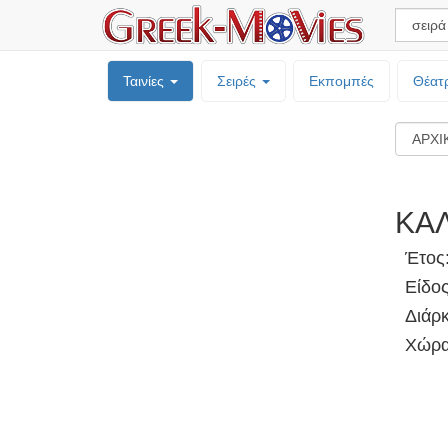
Ταινίες
Σειρές
Εκπομπές
Θέατ
ΚΑ
Έτος
Είδο
Διάρκ
Χώρα