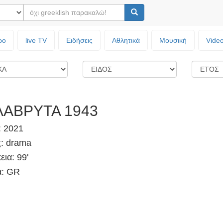
ρο
live TV
Ειδήσεις
Αθλητικά
Μουσική
Vide
ΛΑΒΡΥΤΑ 1943
: 2021
ς: drama
εια: 99'
: GR