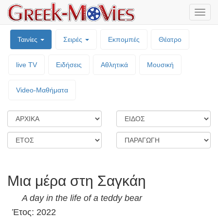
Μενο
επιλο
Ταινίες
Σειρές
Εκπομπές
Θέατρο
live TV
Ειδήσεις
Αθλητικά
Μουσική
Video-Mαθήματα
Μια μέρα στη Σαγκάη
A day in the life of a teddy bear
Έτος: 2022