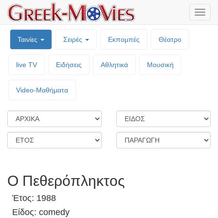
Μενο
επιλο
Ταινίες
Σειρές
Εκπομπές
Θέατρο
live TV
Ειδήσεις
Αθλητικά
Μουσική
Video-Mαθήματα
Ο Πεθερόπληκτος
Έτος: 1988
Είδος: comedy