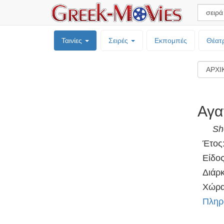
Ταινίες
Σειρές
Εκπομπές
Θέατ
Αγα
Sh
Έτος
Είδος:
Διάρκ
Χώρα
Πληρ