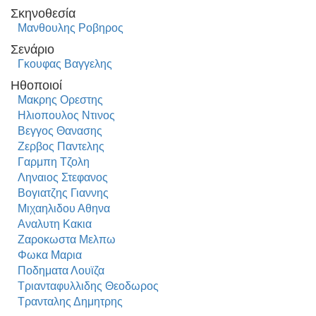
Σκηνοθεσία
Μανθουλης Ροβηρος
Σενάριο
Γκουφας Βαγγελης
Ηθοποιοί
Μακρης Ορεστης
Ηλιοπουλος Ντινος
Βεγγος Θανασης
Ζερβος Παντελης
Γαρμπη Τζολη
Ληναιος Στεφανος
Βογιατζης Γιαννης
Μιχαηλιδου Αθηνα
Αναλυτη Κακια
Ζαροκωστα Μελπω
Φωκα Μαρια
Ποδηματα Λουϊζα
Τριανταφυλλιδης Θεοδωρος
Τρανταλης Δημητρης