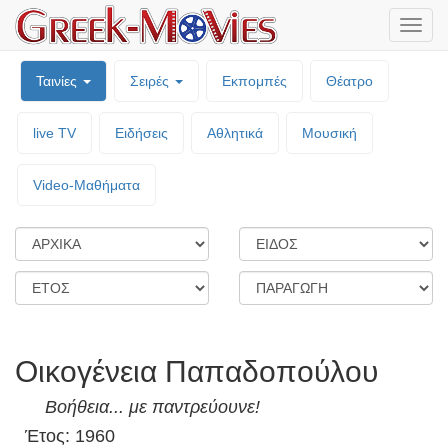
Μενο
επιλο
Ταινίες
Σειρές
Εκπομπές
Θέατρο
live TV
Ειδήσεις
Αθλητικά
Μουσική
Video-Mαθήματα
Οικογένεια Παπαδοπούλου
Βοήθεια... με παντρεύουνε!
Έτος: 1960