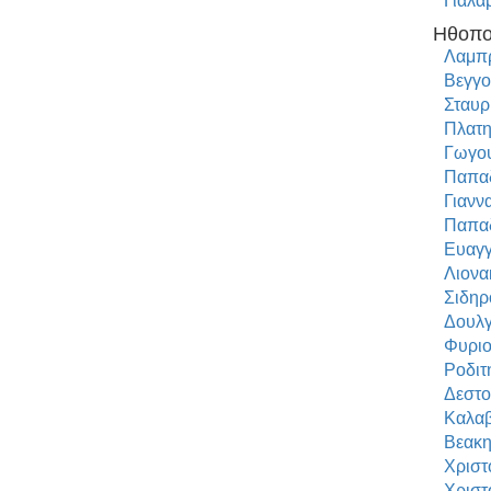
Γιαλα
Ηθοπο
Λαμπρ
Βεγγο
Σταυρ
Πλατη
Γωγου
Παπα
Γιανν
Παπα
Ευαγγ
Λιονα
Σιδηρ
Δουλγ
Φυριο
Ροδιτ
Δεστ
Καλαβ
Βεακη
Χριστ
Χριστ