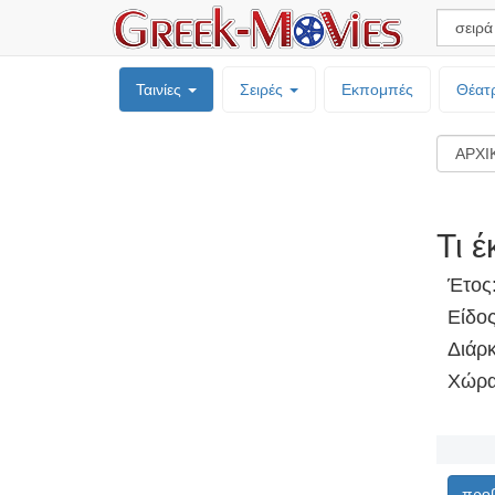
Ταινίες
Σειρές
Εκπομπές
Θέατ
Τι 
Έτος
Είδο
Διάρκ
Χώρα
προβ