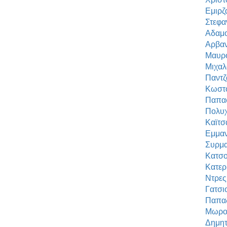
Εμιρζ
Στεφα
Αδαμο
Αρβαν
Μαυρο
Μιχαλ
Παντζ
Κωστ
Παπα
Πολυ
Καϊτσ
Εμμαν
Συρμ
Κατσο
Κατερ
Ντρες
Γατσι
Παπα
Μωρογ
Δημητ