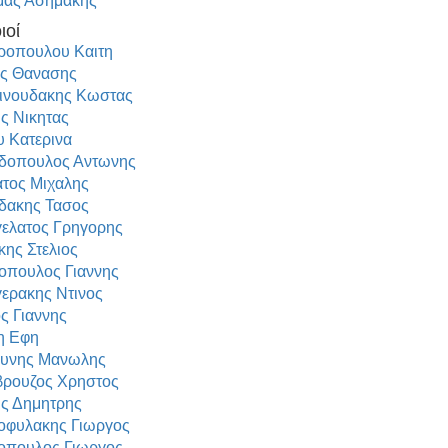
μας Ασημακης
ιοί
οπουλου Καιτη
ς Θανασης
ινουδακης Κωστας
ς Νικητας
 Κατερινα
δοπουλος Αντωνης
ατος Μιχαλης
δακης Τασος
ελατος Γρηγορης
κης Στελιος
οπουλος Γιαννης
ερακης Ντινος
ς Γιαννης
η Εφη
ουνης Μανωλης
ρουζος Χρηστος
ς Δημητρης
οφυλακης Γιωργος
οπουλος Γιωργος