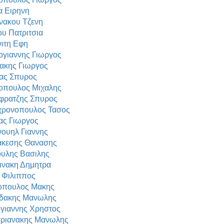
α Ειρηνη
νακου Τζενη
υ Πατριτσια
ιτη Εφη
γιαννης Γιωργος
ακης Γιωργος
ας Σπυρος
οπουλος Μιχαλης
φρατζης Σπυρος
χρονοπουλος Τασος
ας Γιωργος
ουηλ Γιαννης
ακεσης Θανασης
υλης Βασιλης
ινακη Δημητρα
 Φιλιππος
οπουλος Μακης
δακης Μανωλης
ιαννης Χρηστος
ριανακης Μανωλης