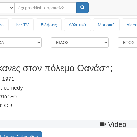
ρο
live TV
Ειδήσεις
Αθλητικά
Μουσική
Vide
έκανες στον πόλεμο Θανάση;
: 1971
ς: comedy
εια: 80'
: GR
Video
ολή σε Dailymotion