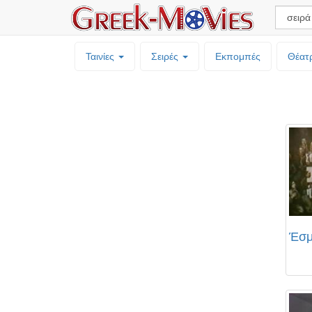
Ταινίες
Σειρές
Εκπομπές
Θέατ
Έσμ