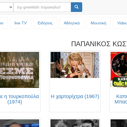
ρο
live TV
Ειδήσεις
Αθλητικά
Μουσική
Vide
ΠΑΠΑΝΙΚΟΣ ΚΩΣ
ε η τουρκοπούλα
Η χαρτορίχτρα (1967)
Καπε
(1974)
Μπασ