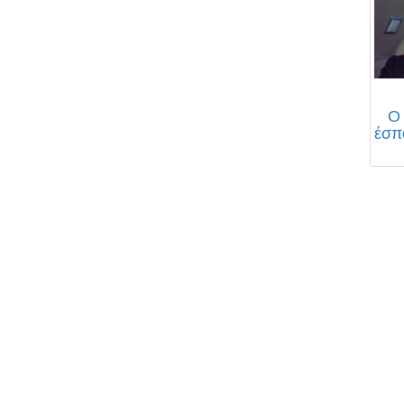
Ο
έσπ