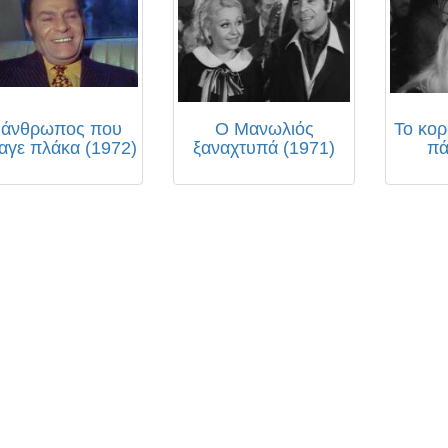
 άνθρωπος που
Ο Μανωλιός
Το κορ
αγε πλάκα (1972)
ξαναχτυπά (1971)
πά