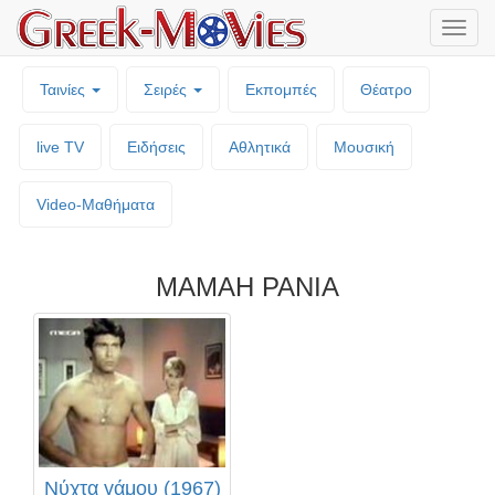
Μενο
επιλο
Ταινίες
Σειρές
Εκπομπές
Θέατρο
live TV
Ειδήσεις
Αθλητικά
Μουσική
Video-Mαθήματα
ΜΑΜΑΗ ΡΑΝΙΑ
Νύχτα γάμου (1967)