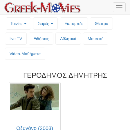
Μενο
επιλο
Ταινίες
Σειρές
Εκπομπές
Θέατρο
live TV
Ειδήσεις
Αθλητικά
Μουσική
Video-Mαθήματα
ΓΕΡΟΔΗΜΟΣ ΔΗΜΗΤΡΗΣ
Οξυγόνο (2003)