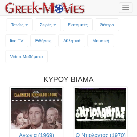
Μενο
επιλο
Ταινίες
Σειρές
Εκπομπές
Θέατρο
live TV
Ειδήσεις
Αθλητικά
Μουσική
Video-Mαθήματα
ΚΥΡΟΥ ΒΙΛΜΑ
Αγωνία (1969)
Ο Ντιρλαντάς (1970)