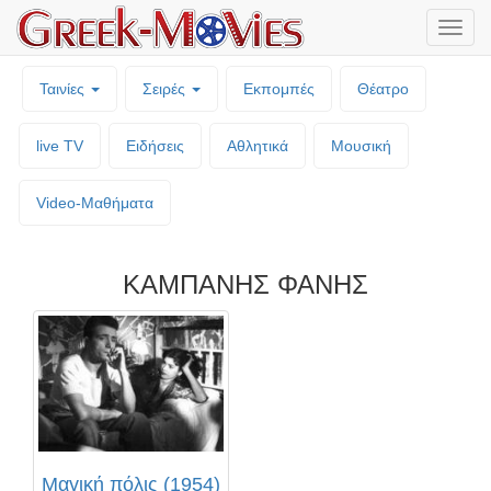
Μενο
επιλο
Ταινίες
Σειρές
Εκπομπές
Θέατρο
live TV
Ειδήσεις
Αθλητικά
Μουσική
Video-Mαθήματα
ΚΑΜΠΑΝΗΣ ΦΑΝΗΣ
Μαγική πόλις (1954)