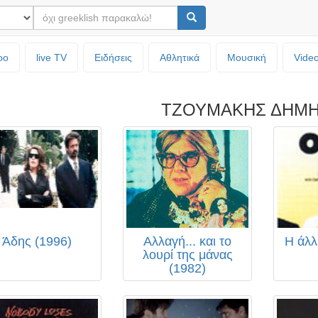
ρο
live TV
Ειδήσεις
Αθλητικά
Μουσική
Vide
ΤΖΟΥΜΑΚΗΣ ΔΗΜ
Άδης (1996)
Αλλαγή... και το
Η άλλ
λουρί της μάνας
(1982)