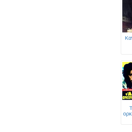
Κα
ορκ