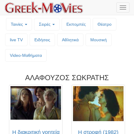
Μενο
επιλο
Ταινίες
Σειρές
Εκπομπές
Θέατρο
live TV
Ειδήσεις
Αθλητικά
Μουσική
Video-Mαθήματα
ΑΛΑΦΟΥΖΟΣ ΣΩΚΡΑΤΗΣ
Η διακριτική γοητεία
Η στροφή (1982)