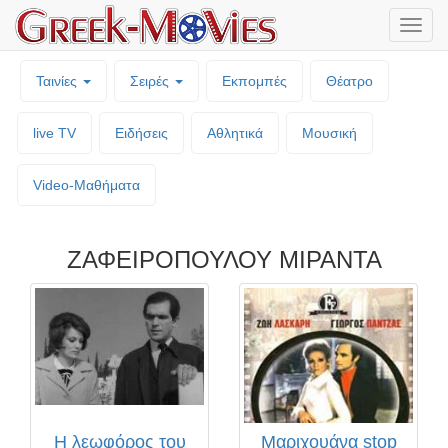
Μενο
επιλο
Ταινίες
Σειρές
Εκπομπές
Θέατρο
live TV
Ειδήσεις
Αθλητικά
Μουσική
Video-Mαθήματα
ΖΑΦΕΙΡΟΠΟΥΛΟΥ ΜΙΡΑΝΤΑ
Η λεωφόρος του
Μαριχουάνα stop