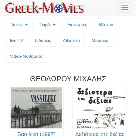
Μενο
επιλο
Ταινίες
Σειρές
Εκπομπές
Θέατρο
live TV
Ειδήσεις
Αθλητικά
Μουσική
Video-Mαθήματα
ΘΕΟΔΩΡΟΥ ΜΙΧΑΛΗΣ
Βασιλική (1997)
Δεξιότερα της δεξιάς