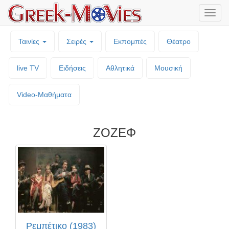
Μενο
επιλο
Ταινίες
Σειρές
Εκπομπές
Θέατρο
live TV
Ειδήσεις
Αθλητικά
Μουσική
Video-Mαθήματα
ΖΟΖΕΦ
Ρεμπέτικο (1983)