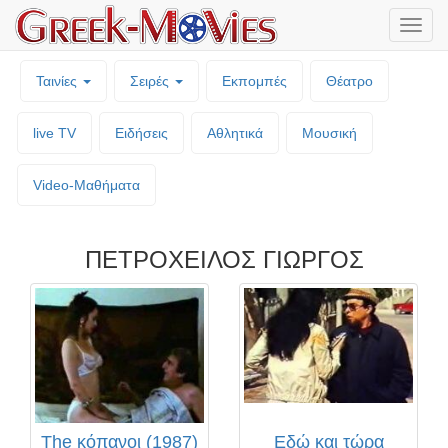
Μενο
επιλο
Ταινίες
Σειρές
Εκπομπές
Θέατρο
live TV
Ειδήσεις
Αθλητικά
Μουσική
Video-Mαθήματα
ΠΕΤΡΟΧΕΙΛΟΣ ΓΙΩΡΓΟΣ
The κόπανοι (1987)
Εδώ και τώρα