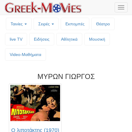
Μενο
επιλο
Ταινίες
Σειρές
Εκπομπές
Θέατρο
live TV
Ειδήσεις
Αθλητικά
Μουσική
Video-Mαθήματα
ΜΥΡΩΝ ΓΙΩΡΓΟΣ
Ο λιποτάκτης (1970)