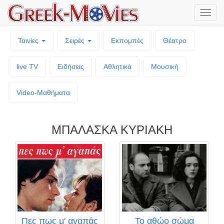
Μενο
επιλο
Ταινίες
Σειρές
Εκπομπές
Θέατρο
live TV
Ειδήσεις
Αθλητικά
Μουσική
Video-Mαθήματα
ΜΠΑΛΑΣΚΑ ΚΥΡΙΑΚΗ
Πες πως μ' αγαπάς
Το αθώο σώμα