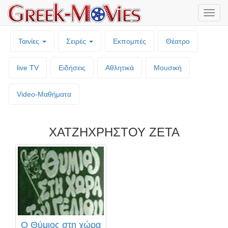
Μενο
επιλο
Ταινίες
Σειρές
Εκπομπές
Θέατρο
live TV
Ειδήσεις
Αθλητικά
Μουσική
Video-Mαθήματα
ΧΑΤΖΗΧΡΗΣΤΟΥ ΖΕΤΑ
Ο Θύμιος στη χώρα