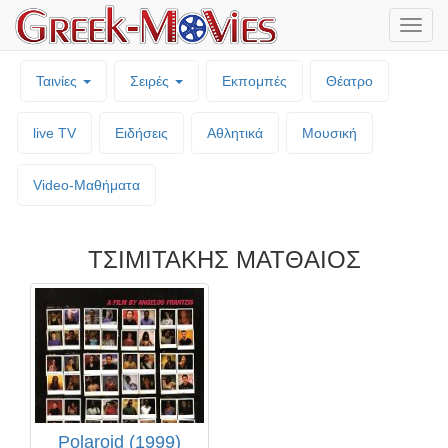
Μενο
επιλο
Ταινίες
Σειρές
Εκπομπές
Θέατρο
live TV
Ειδήσεις
Αθλητικά
Μουσική
Video-Mαθήματα
ΤΣΙΜΙΤΑΚΗΣ ΜΑΤΘΑΙΟΣ
Polaroid (1999)