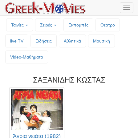
Μενο
επιλο
Ταινίες
Σειρές
Εκπομπές
Θέατρο
live TV
Ειδήσεις
Αθλητικά
Μουσική
Video-Mαθήματα
ΣΑΞΑΝΙΔΗΣ ΚΩΣΤΑΣ
Άγρια νειάτα (1982)