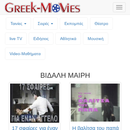
Μενο
επιλο
Ταινίες
Σειρές
Εκπομπές
Θέατρο
live TV
Ειδήσεις
Αθλητικά
Μουσική
Video-Mαθήματα
ΒΙΔΑΛΗ ΜΑΙΡΗ
17 σφαίρες για έναν
Η βαλίτσα του παπά