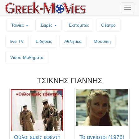
Μενο
επιλο
Ταινίες
Σειρές
Εκπομπές
Θέατρο
live TV
Ειδήσεις
Αθλητικά
Μουσική
Video-Mαθήματα
ΤΣΙΚΝΗΣ ΓΙΑΝΝΗΣ
Ούλοι εμείς εφέντη
Το αγκίστρι (1976)