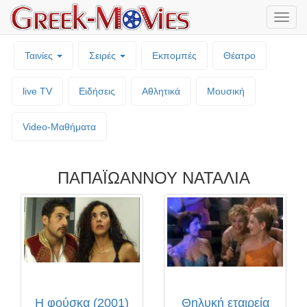
Μενο
επιλο
Ταινίες
Σειρές
Εκπομπές
Θέατρο
live TV
Ειδήσεις
Αθλητικά
Μουσική
Video-Mαθήματα
ΠΑΠΑΪΩΑΝΝΟΥ ΝΑΤΑΛΙΑ
Η φούσκα (2001)
Θηλυκή εταιρεία