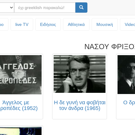
ρο
live TV
Ειδήσεις
Αθλητικά
Μουσική
Vide
ΝΑΣΟΥ ΦΡΙΞΟ
Άγγελος με
Η δε γυνή να φοβήται
Ο δρ
ιροπέδες (1952)
τον άνδρα (1965)