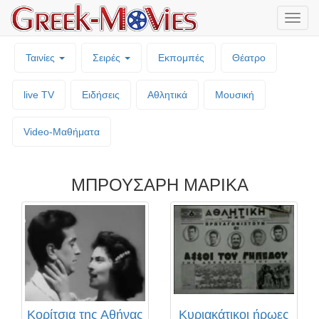
Μενο
επιλο
Ταινίες
Σειρές
Εκπομπές
Θέατρο
live TV
Ειδήσεις
Αθλητικά
Μουσική
Video-Mαθήματα
ΜΠΡΟΥΣΑΡΗ ΜΑΡΙΚΑ
Κορίτσια της Αθήνας
Κυριακάτικοι ήρωες