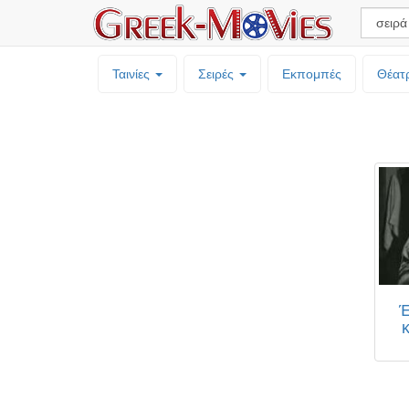
Ταινίες
Σειρές
Εκπομπές
Θέατ
Έ