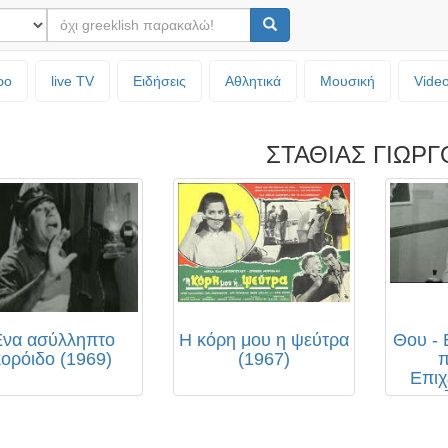
ρο
live TV
Ειδήσεις
Αθλητικά
Μουσική
Vide
ΣΤΑΘΙΑΣ ΓΙΩΡΓ
να ασύλληπτο
Η κόρη μου η ψεύτρα
Θου -
κορόιδο (1969)
(1967)
π
Επιχ
Μαδ