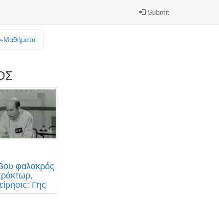
Submit
o-Mαθήματα
ΟΣ
 Βου φαλακρός
ράκτωρ,
είρησις: Γης
ιαμ (1969)