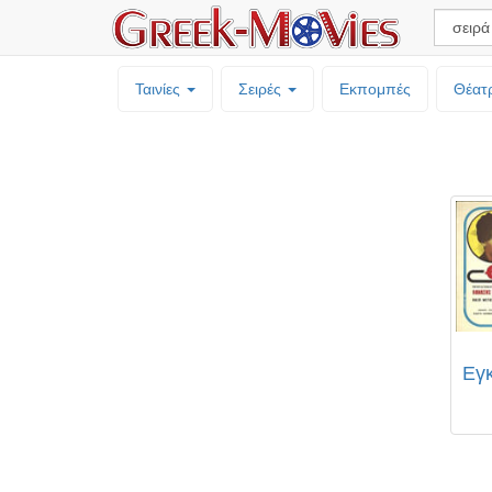
Ταινίες
Σειρές
Εκπομπές
Θέατ
Εγκ