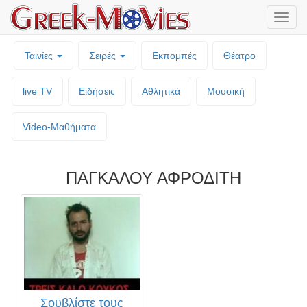
Μενο
επιλο
Ταινίες
Σειρές
Εκπομπές
Θέατρο
live TV
Ειδήσεις
Αθλητικά
Μουσική
Video-Mαθήματα
ΠΑΓΚΑΛΟΥ ΑΦΡΟΔΙΤΗ
Σουβλίστε τους