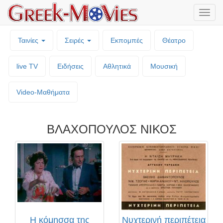
Μενο
επιλο
Ταινίες
Σειρές
Εκπομπές
Θέατρο
live TV
Ειδήσεις
Αθλητικά
Μουσική
Video-Mαθήματα
ΒΛΑΧΟΠΟΥΛΟΣ ΝΙΚΟΣ
Η κόμησσα της
Νυχτερινή περιπέτεια