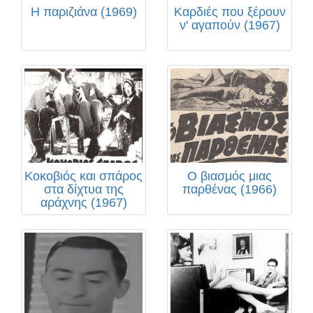
Η παριζιάνα (1969)
Καρδιές που ξέρουν
ν' αγαπούν (1967)
Κοκοβιός και σπάρος
Ο βιασμός μιας
στα δίχτυα της
παρθένας (1966)
αράχνης (1967)