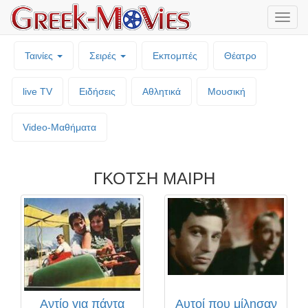
Μενο
επιλο
Ταινίες
Σειρές
Εκπομπές
Θέατρο
live TV
Ειδήσεις
Αθλητικά
Μουσική
Video-Mαθήματα
ΓΚΟΤΣΗ ΜΑΙΡΗ
Αντίο για πάντα
Αυτοί που μίλησαν