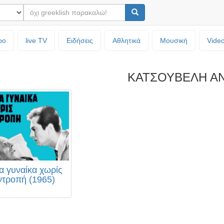
ρο
live TV
Ειδήσεις
Αθλητικά
Μουσική
Vide
ΚΑΤΣΟΥΒΕΛΗ Α
α γυναίκα χωρίς
ντροπή (1965)