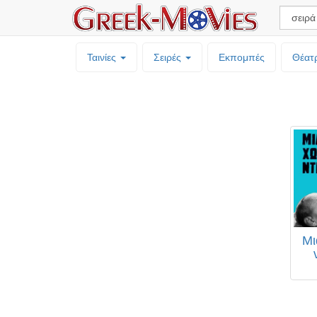
Ταινίες
Σειρές
Εκπομπές
Θέατ
Μι