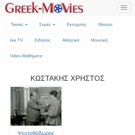
Μενο
επιλο
Ταινίες
Σειρές
Εκπομπές
Θέατρο
live TV
Ειδήσεις
Αθλητικά
Μουσική
Video-Mαθήματα
ΚΩΣΤΑΚΗΣ ΧΡΗΣΤΟΣ
Ψευτοθόδωρος