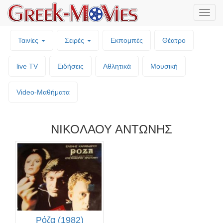
Μενο
επιλο
Ταινίες
Σειρές
Εκπομπές
Θέατρο
live TV
Ειδήσεις
Αθλητικά
Μουσική
Video-Mαθήματα
ΝΙΚΟΛΑΟΥ ΑΝΤΩΝΗΣ
Ρόζα (1982)