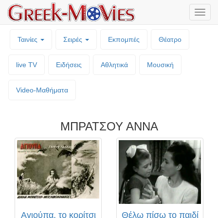
Μενο
επιλο
Ταινίες
Σειρές
Εκπομπές
Θέατρο
live TV
Ειδήσεις
Αθλητικά
Μουσική
Video-Mαθήματα
ΜΠΡΑΤΣΟΥ ΑΝΝΑ
Αγιούπα, το κορίτσι
Θέλω πίσω το παιδί