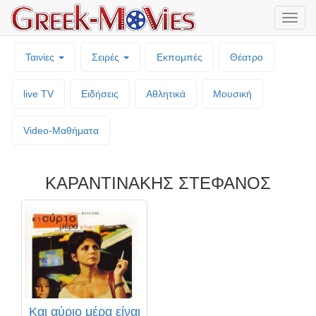
Μενο
επιλο
Ταινίες
Σειρές
Εκπομπές
Θέατρο
live TV
Ειδήσεις
Αθλητικά
Μουσική
Video-Mαθήματα
ΚΑΡΑΝΤΙΝΑΚΗΣ ΣΤΕΦΑΝΟΣ
Και αύριο μέρα είναι