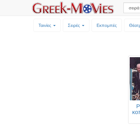
Ταινίες
Σειρές
Εκπομπές
Θέατ
Ρ
κο