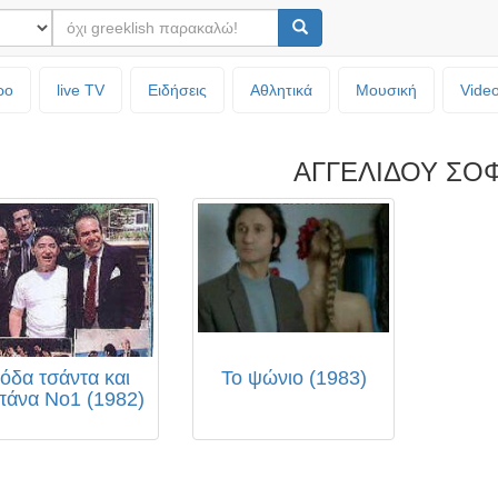
ρο
live TV
Ειδήσεις
Αθλητικά
Μουσική
Vide
ΑΓΓΕΛΙΔΟΥ ΣΟ
όδα τσάντα και
Το ψώνιο (1983)
πάνα Νο1 (1982)