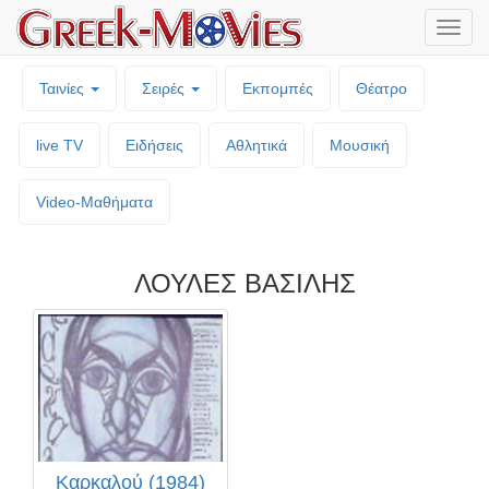
Μενο
επιλο
Ταινίες
Σειρές
Εκπομπές
Θέατρο
live TV
Ειδήσεις
Αθλητικά
Μουσική
Video-Mαθήματα
ΛΟΥΛΕΣ ΒΑΣΙΛΗΣ
Καρκαλού (1984)