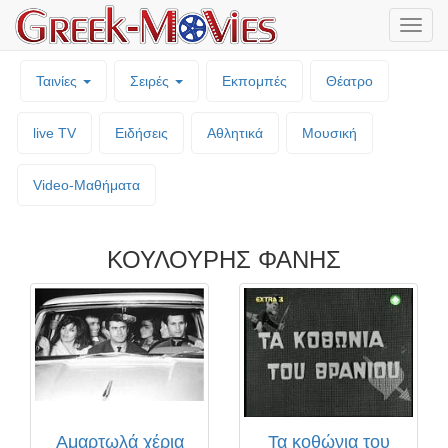
Μενο
επιλο
Ταινίες
Σειρές
Εκπομπές
Θέατρο
live TV
Ειδήσεις
Αθλητικά
Μουσική
Video-Mαθήματα
ΚΟΥΛΟΥΡΗΣ ΦΑΝΗΣ
Αμαρτωλά χέρια
Τα κοθώνια του