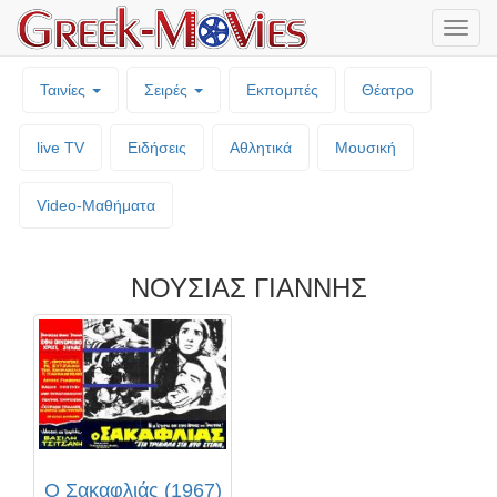
Μενο
επιλο
Ταινίες
Σειρές
Εκπομπές
Θέατρο
live TV
Ειδήσεις
Αθλητικά
Μουσική
Video-Mαθήματα
ΝΟΥΣΙΑΣ ΓΙΑΝΝΗΣ
Ο Σακαφλιάς (1967)