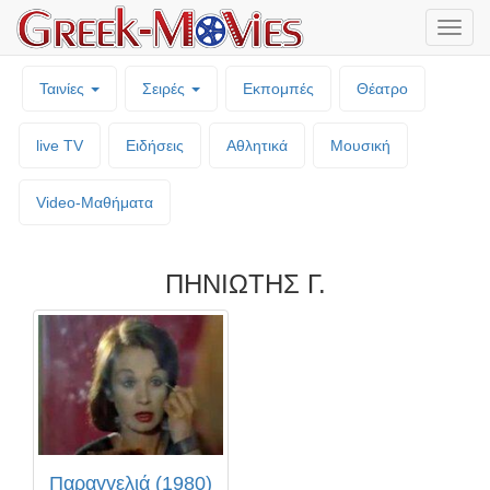
Μενο
επιλο
Ταινίες
Σειρές
Εκπομπές
Θέατρο
live TV
Ειδήσεις
Αθλητικά
Μουσική
Video-Mαθήματα
ΠΗΝΙΩΤΗΣ Γ.
Παραγγελιά (1980)