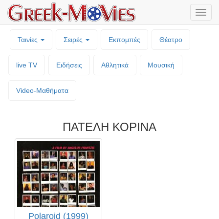
Μενο
επιλο
Ταινίες
Σειρές
Εκπομπές
Θέατρο
live TV
Ειδήσεις
Αθλητικά
Μουσική
Video-Mαθήματα
ΠΑΤΕΛΗ ΚΟΡΙΝΑ
Polaroid (1999)