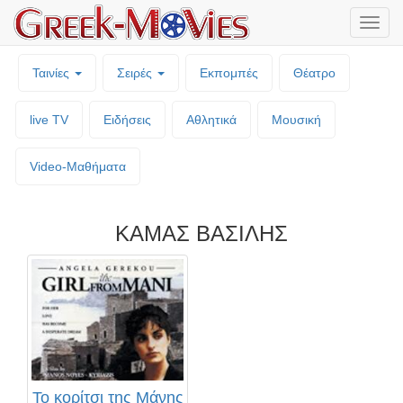
Μενο
επιλο
Ταινίες
Σειρές
Εκπομπές
Θέατρο
live TV
Ειδήσεις
Αθλητικά
Μουσική
Video-Mαθήματα
ΚΑΜΑΣ ΒΑΣΙΛΗΣ
Το κορίτσι της Μάνης