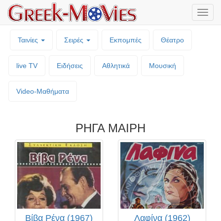
Μενο
επιλο
Ταινίες
Σειρές
Εκπομπές
Θέατρο
live TV
Ειδήσεις
Αθλητικά
Μουσική
Video-Mαθήματα
ΡΗΓΑ ΜΑΙΡΗ
Βίβα Ρένα (1967)
Λαφίνα (1962)