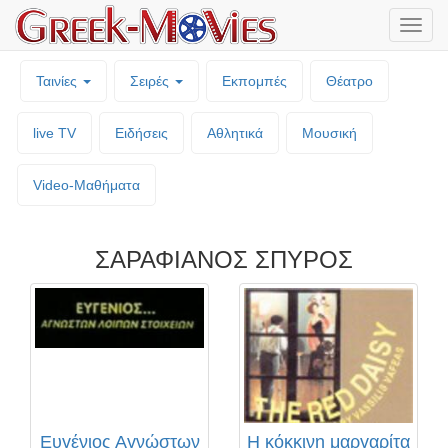
Μενο
επιλο
Ταινίες
Σειρές
Εκπομπές
Θέατρο
live TV
Ειδήσεις
Αθλητικά
Μουσική
Video-Mαθήματα
ΣΑΡΑΦΙΑΝΟΣ ΣΠΥΡΟΣ
Ευγένιος Αγνώστων
Η κόκκινη μαργαρίτα