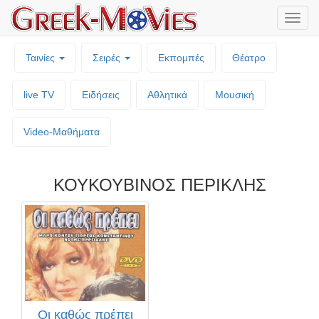
Μενο
επιλο
Ταινίες
Σειρές
Εκπομπές
Θέατρο
live TV
Ειδήσεις
Αθλητικά
Μουσική
Video-Mαθήματα
ΚΟΥΚΟΥΒΙΝΟΣ ΠΕΡΙΚΛΗΣ
Οι καθώς πρέπει