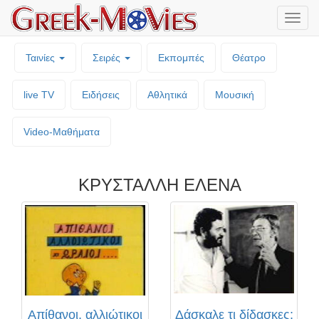
Μενο
επιλο
Ταινίες
Σειρές
Εκπομπές
Θέατρο
live TV
Ειδήσεις
Αθλητικά
Μουσική
Video-Mαθήματα
ΚΡΥΣΤΑΛΛΗ ΕΛΕΝΑ
Απίθανοι, αλλιώτικοι
Δάσκαλε τι δίδασκες;