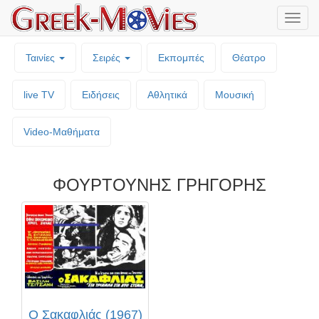
Μενο
επιλο
Ταινίες
Σειρές
Εκπομπές
Θέατρο
live TV
Ειδήσεις
Αθλητικά
Μουσική
Video-Mαθήματα
ΦΟΥΡΤΟΥΝΗΣ ΓΡΗΓΟΡΗΣ
Ο Σακαφλιάς (1967)