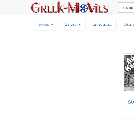
Ταινίες
Σειρές
Εκπομπές
Θέατ
Δυ